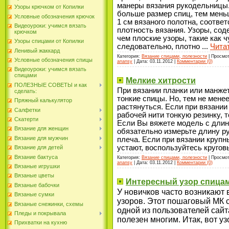
манеры вязания рукодельницы.
Узоры крючком от Копилки
больше размер спиц, тем мень
Условные обозначения крючок
1 см вязаного полотна, соотве
Видеоуроки: учимся вязать
плотность вязания. Узоры, сод
крючком
чем плоские узоры, такие как ч
Узоры спицами от Копилки
следовательно, плотно
...
Чита
Ленивый жаккард
Категория:
Вязание спицами, полезности
| Просмот
Условные обозначения спицы
anansy
| Дата:
03.11.2012
|
Комментарии (0)
Видеоуроки: учимся вязать
спицами
Мелкие хитрости
ПОЛЕЗНЫЕ СОВЕТЫ и как
При вязании планки или манже
сделать:
тонкие спицы. Но, тем не менее
Пряжный калькулятор
растянуться. Если при вязании
Салфетки
рабочей нити тонкую резинку, т
Скатерти
Если Вы вяжете модель с дли
Вязание для женщин
обязательно измерьте длину ру
Вязание для мужчин
плеча. Если при вязании крупн
устают, воспользуйтесь круго
Вязание для детей
Вязание бактуса
Категория:
Вязание спицами, полезности
| Просмот
anansy
| Дата:
03.11.2012
|
Комментарии (0)
Вязаные игрушки
Вязаные цветы
Интересный узор спицам
Вязаные бабочки
У новичков часто возникают
Вязаные сумки
узоров. Этот пошаговый МК 
Вязаные снежинки, схемы
одной из пользователей сайта
Пледы и покрывала
полезен многим. Итак, вот уз
Прихватки на кухню