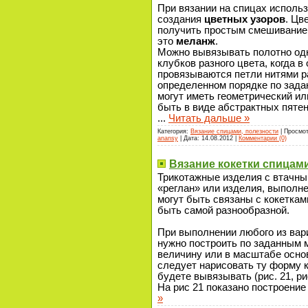
При вязании на спицах исполь
создания
цветных узоров
. Цв
получить простым смешиванием
это
меланж
.
Можно вывязывать полотно од
клубков разного цвета, когда в
провязываются петли нитями р
определенном порядке по зада
могут иметь геометрический ил
быть в виде абстрактных пяте
...
Читать дальше »
Категория:
Вязание спицами, полезности
| Просмот
anansy
| Дата:
14.08.2012
|
Комментарии (0)
Вязание кокетки спицам
Трикотажные изделия с втачны
«реглан» или изделия, выполн
могут быть связаны с кокеткам
быть самой разнообразной.
При выполнении любого из вар
нужно построить по заданным 
величину или в масштабе осно
следует нарисовать ту форму к
будете вывязывать (рис. 21, рис
На рис 21 показано построени
»