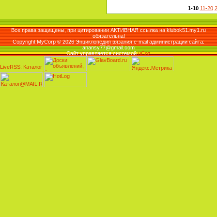
1-10
11-20
Все права защищены, при цитировании АКТИВНАЯ ссылка на klubok51.my1.ru
обязательна!
Copyright MyCorp © 2026 Энциклопедия вязания e-mail администрации сайта:
anansy77@gmail.com
Сайт управляется системой
uCoz