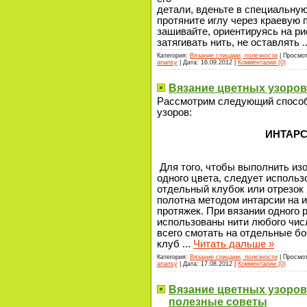
детали, вденьте в специальную
протяните иглу через краевую
зашивайте, ориентируясь на ри
затягивать нить, не оставлять
.
Категория:
Вязание спицами, полезности
| Просмот
anansy
| Дата:
16.09.2012
|
Комментарии (0)
Вязание цветных узоров
Рассмотрим следующий спосо
узоров:
ИНТАР
Для того, чтобы выполнить из
одного цвета, следует использ
отдельный клубок или отрезок 
полотна методом интарсии на и
протяжек. При вязании одного 
использованы нити любого чис
всего смотать на отдельные бо
клуб
...
Читать дальше »
Категория:
Вязание спицами, полезности
| Просмот
anansy
| Дата:
17.08.2012
|
Комментарии (0)
Вязание цветных узоров
полезные советы