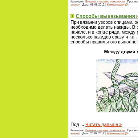
Категория:
Вязание спицами, полезности
| Просмот
anansy
| Дата:
08.08.2012
|
Комментарии (0)
Способы вывязывания 
При вязании узоров спицами, о
необходимо делать накиды. В р
начале, и в конце ряда, между
несколько накидов сразу и т.п.
способы правильного выполнен
Между двумя 
Под
...
Читать дальше »
Категория:
Вязание спицами, полезности
| Просмот
anansy
| Дата:
20.07.2012
|
Комментарии (0)