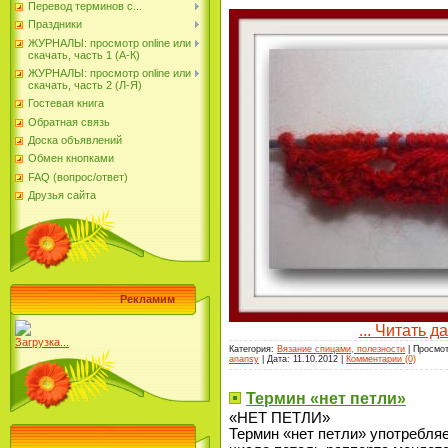
Перевод терминов с...
Праздники
ЖУРНАЛЫ: просмотр online или
скачать, часть 1 (А-К)
ЖУРНАЛЫ: просмотр online или
скачать, часть 2 (Л-Я)
Гостевая книга
Обратная связь
Доска объявлений
Обмен кнопками
FAQ (вопрос/ответ)
Друзья сайта
Рекламим
...
Читать д
Загрузка...
Категория:
Вязание спицами, полезности
| Просмот
anansy
| Дата:
11.10.2012
|
Комментарии (0)
Термин «нет петли»
«НЕТ ПЕТЛИ»
Термин «нет петли» употребляе