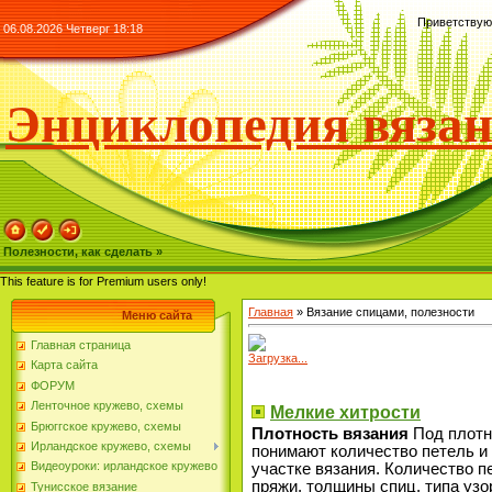
Приветствую
06.08.2026 Четверг 18:18
Энциклопедия вяза
Полезности, как сделать »
This feature is for Premium users only!
Главная
»
Вязание спицами, полезности
Меню сайта
Главная страница
Загрузка...
Карта сайта
ФОРУМ
Ленточное кружево, схемы
Мелкие хитрости
Брюггское кружево, схемы
Плотность вязания
Под плотн
Ирландское кружево, схемы
понимают количество петель и
Видеоуроки: ирландское кружево
участке вязания. Количество п
пряжи, толщины спиц, типа уз
Тунисское вязание