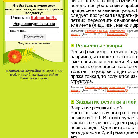
число петель раппорта меняетс
вследствие убавлений и приба
Чтобы быть в курсе всех
новостей сайта, можно оформить
процессе вывязывания узора. 
подписку:
следует, пропуская квадратик(
Рассылки
Subscribe.Ru
петли», переходить к выполне
Энциклопедия вязания
элемента (лиц., изн., накид и др
Категория:
Вязание спицами, полезности
| Просмот
anansy
| Дата:
18.09.2012
|
Комментарии (0)
Подписаться письмом
Рельефные узоры
Рельефные узоры отлично подх
например, из хлопка, хлопка с 
смесовой льняной пряжи. Вы м
полностью полагаясь на своё 
толстая, то узор выглядит осо
Несколько случайно выбранных
публикаций на нашем сайте
пряжа тонкая, то получится из
Копилка узоров:
структура.
Категория:
Вязание спицами, полезности
| Просмот
anansy
| Дата:
18.09.2012
|
Комментарии (0)
Закрытие резинки иглой
Закрытие резинки иглой
Часто по замыслу автора горл
резинкой 1 х 1. В этом случае 
закрыть петли последнего ряда
первые ряды. Сделайте это с 
нить длиной в 2,5-3 раза длин
его