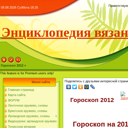
Приветствую
08.08.2026 Суббота 18:25
Энциклопедия вяза
Гороскоп 2012 »
This feature is for Premium users only!
Поделитесь с друзьями интересной страни
Меню сайта
Главная страница
Карта сайта
Загру
Гороскоп 2012
ФОРУМ
Ленточное кружево, схемы
Брюггское кружево, схемы
Ирландское кружево, схемы
Видеоуроки: ирландское кружево
Гороскоп на 20
Тунисское вязание