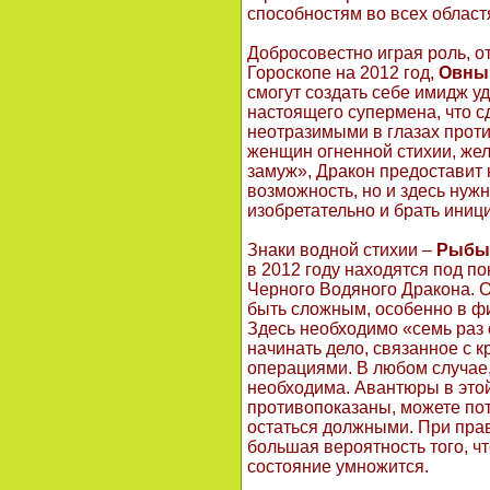
способностям во всех област
Добросовестно играя роль, о
Гороскопе на 2012 год,
Овны
смогут создать себе имидж у
настоящего супермена, что с
неотразимыми в глазах прот
женщин огненной стихии, ж
замуж», Дракон предоставит 
возможность, но и здесь нуж
изобретательно и брать иници
Знаки водной стихии –
Рыбы,
в 2012 году находятся под п
Черного Водяного Дракона. О
быть сложным, особенно в ф
Здесь необходимо «семь раз 
начинать дело, связанное с
операциями. В любом случае,
необходима. Авантюры в это
противопоказаны, можете пот
остаться должными. При пра
большая вероятность того, 
состояние умножится.