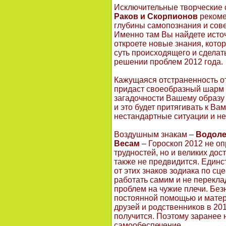
Исключительные творческие
Раков и Скорпионов
рекоме
глубины самопознания и сов
Именно там Вы найдете исто
откроете новые знания, кото
суть происходящего и сдела
решении проблем 2012 года.
Кажущаяся отстраненность о
придаст своеобразный шарм 
загадочности Вашему образу
и это будет притягивать к Вам
нестандартные ситуации и н
Воздушным знакам –
Водоле
Весам
– Гороскоп 2012 не о
трудностей, но и великих дос
также не предвидится. Единс
от этих знаков зодиака по с
работать самим и не перекл
проблем на чужие плечи. Без
постоянной помощью и мате
друзей и родственников в 201
получится. Поэтому заранее 
самообеспечение.