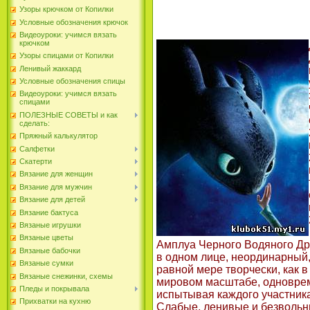
Узоры крючком от Копилки
Условные обозначения крючок
Видеоуроки: учимся вязать
крючком
Узоры спицами от Копилки
Ленивый жаккард
Условные обозначения спицы
Видеоуроки: учимся вязать
спицами
ПОЛЕЗНЫЕ СОВЕТЫ и как
сделать:
Пряжный калькулятор
Салфетки
Скатерти
Вязание для женщин
Вязание для мужчин
Вязание для детей
Вязание бактуса
Вязаные игрушки
Вязаные цветы
Амплуа Черного Водяного Дра
Вязаные бабочки
в одном лице, неординарный
Вязаные сумки
равной мере творчески, как в 
Вязаные снежинки, схемы
мировом масштабе, одноврем
Пледы и покрывала
испытывая каждого участника
Прихватки на кухню
Слабые, ленивые и безвольн