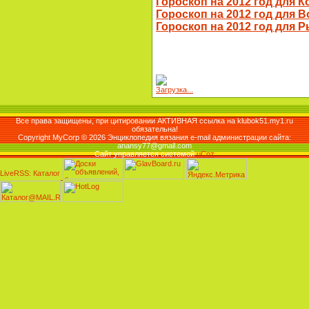
Гороскоп на 2012 год для К
Гороскоп на 2012 год для 
Гороскоп на 2012 год для 
Загрузка...
Все права защищены, при цитировании АКТИВНАЯ ссылка на klubok51.my1.ru
обязательна!
Copyright MyCorp © 2026 Энциклопедия вязания e-mail администрации сайта:
anansy77@gmail.com
Сайт управляется системой
uCoz