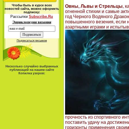
Чтобы быть в курсе всех
Овны, Львы и Стрельцы
, 
новостей сайта, можно оформить
огненной стихии и самые акт
подписку:
год Черного Водяного Дракон
Рассылки
Subscribe.Ru
повышенного везения, если н
Энциклопедия вязания
азартными играми и
испытыва
Подписаться письмом
Несколько случайно выбранных
публикаций на нашем сайте
Копилка узоров:
прочность из спортивного ин
поставить удачу на достижен
горизонты применения своим