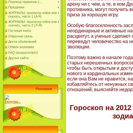
Перевод терминов с...
арену ни с чем, а те, в ком Д
Праздники
противника, могут получить в
ЖУРНАЛЫ: просмотр online или
приза за хорошую игру.
скачать, часть 1 (А-К)
ЖУРНАЛЫ: просмотр online или
Особую благосклонность зас
скачать, часть 2 (Л-Я)
неординарные и активные на
Гостевая книга
расцветут, а ученые сделают
Обратная связь
переведут человечество на 
Доска объявлений
эволюции.
Обмен кнопками
FAQ (вопрос/ответ)
Поэтому важно в начале года
Друзья сайта
старых нерешенных вопросов
чтобы быть открытым и дост
нового и кардинальных измен
если она Вам не нравится, на
избавляйтесь от ненужных с
Рекламим
отношений, выясняйте недор
Загрузка...
Гороскоп на 2012
зодиа