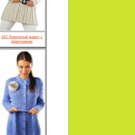
162 Узорчатый жакет с
воротником