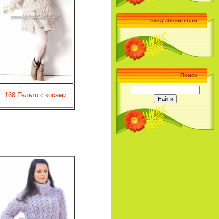
вход аборигенам
Поиск
168 Пальто с косами