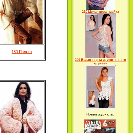
210 Меланжевая майка
180 Пальто
209 Белая кофта из ленточного
кружева
Новые журналы: