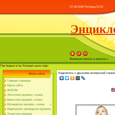
07.08.2026 Пятница 22:02
Энцикло
Вязаные пальто и жакеты »
This feature is for Premium users only!
Поделитесь с друзьями интересной страни
Меню сайта
Главная страница
Карта сайта
В
ФОРУМ
Ленточное кружево, схемы
Брюггское кружево, схемы
Ирландское кружево, схемы
Видеоуроки: ирландское кружево
Тунисское вязание