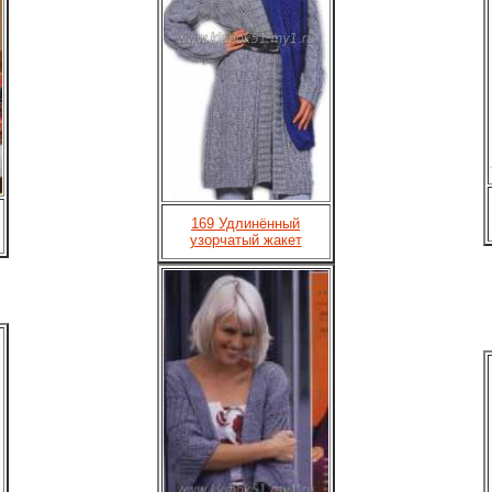
169 Удлинённый
узорчатый жакет