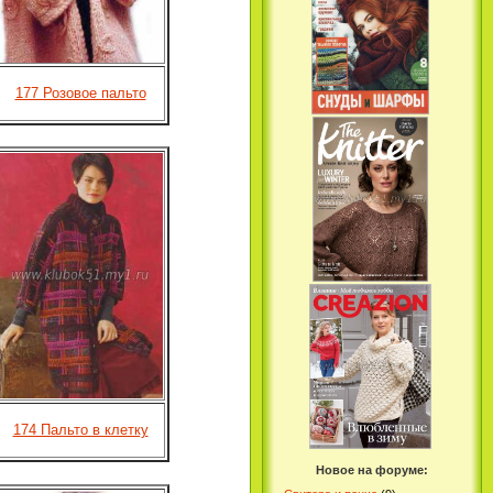
177 Розовое пальто
174 Пальто в клетку
Новое на форуме: