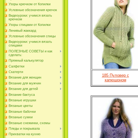
Узоры крючком от Копилки
Условные обозначения крючок
Видеоуроки: учимся вязать
крючком
Узоры спицами от Копилки
Ленивый жаккард
Условные обозначения спицы
Видеоуроки: учимся вязать
спицами
ПОЛЕЗНЫЕ СОВЕТЫ и как
сделать:
Пряжный калькулятор
Салфетки
Скатерти
185 Пуловер с
Вязание для женщин
капюшоном
Вязание для мужчин
Вязание для детей
Вязание бактуса
Вязаные игрушки
Вязаные цветы
Вязаные бабочки
Вязаные сумки
Вязаные снежинки, схемы
Пледы и покрывала
Прихватки на кухню