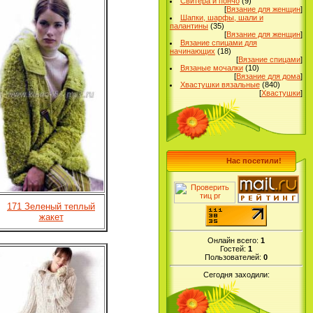
Свитера и пончо
(9)
[
Вязание для женщин
]
Шапки, шарфы, шали и
палантины
(35)
[
Вязание для женщин
]
Вязание спицами для
начинающих
(18)
[
Вязание спицами
]
Вязаные мочалки
(10)
[
Вязание для дома
]
Хвастушки вязальные
(840)
[
Хвастушки
]
Нас посетили!
171 Зеленый теплый
жакет
Онлайн всего:
1
Гостей:
1
Пользователей:
0
Сегодня заходили: