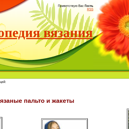
Приветствую Вас
Гость
RSS
педия вязания
цей:
язаные пальто и жакеты