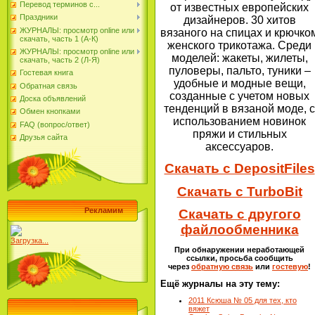
Перевод терминов с...
от известных европейских
Праздники
дизайнеров. 30 хитов
ЖУРНАЛЫ: просмотр online или
вязаного на спицах и крючко
скачать, часть 1 (А-К)
женского трикотажа. Среди
ЖУРНАЛЫ: просмотр online или
моделей: жакеты, жилеты,
скачать, часть 2 (Л-Я)
пуловеры, пальто, туники –
Гостевая книга
удобные и модные вещи,
Обратная связь
созданные с учетом новых
Доска объявлений
тенденций в вязаной моде, с
Обмен кнопками
использованием новинок
FAQ (вопрос/ответ)
пряжи и стильных
Друзья сайта
аксессуаров.
Скачать с DepositFiles
Скачать с TurboBit
Рекламим
Скачать с другого
файлообменника
Загрузка...
При обнаружении неработающей
ссылки, просьба сообщить
через
обратную связь
или
гостевую
!
Ещё журналы на эту тему:
2011 Ксюша № 05 для тех, кто
вяжет