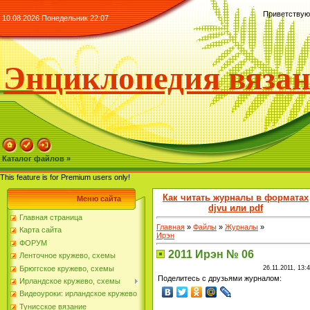
Приветствую
10.08.2026 Понедельник 22:07
Энциклопедия вяза
Каталог файлов »
This feature is for Premium users only!
Как читать журналы в форматах
Меню сайта
djvu
или
pdf
Главная страница
Главная
»
Файлы
»
Журналы
»
Карта сайта
Ирэн
ФОРУМ
2011 Ирэн № 06
Ленточное кружево, схемы
Брюггское кружево, схемы
26.11.2011, 13:
Поделитесь с друзьями журналом:
Ирландское кружево, схемы
Видеоуроки: ирландское кружево
Тунисское вязание