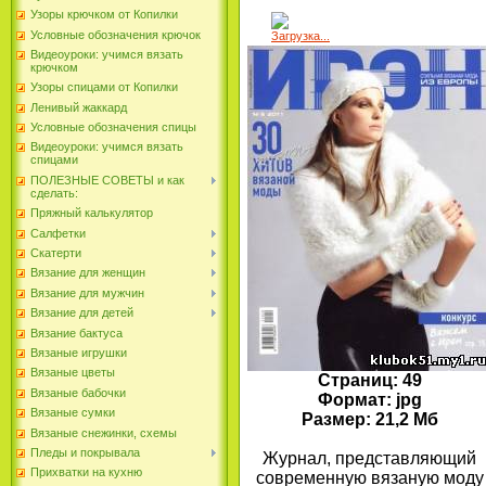
Узоры крючком от Копилки
Условные обозначения крючок
Загрузка...
Видеоуроки: учимся вязать
крючком
Узоры спицами от Копилки
Ленивый жаккард
Условные обозначения спицы
Видеоуроки: учимся вязать
спицами
ПОЛЕЗНЫЕ СОВЕТЫ и как
сделать:
Пряжный калькулятор
Салфетки
Скатерти
Вязание для женщин
Вязание для мужчин
Вязание для детей
Вязание бактуса
Вязаные игрушки
Вязаные цветы
Страниц: 49
Вязаные бабочки
Формат: jpg
Вязаные сумки
Размер: 21,2 Мб
Вязаные снежинки, схемы
Пледы и покрывала
Журнал, представляющий
Прихватки на кухню
современную вязаную моду