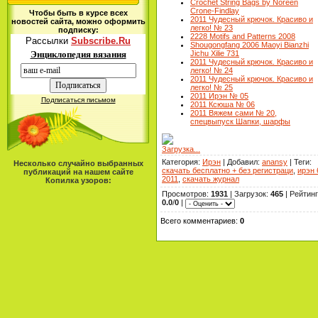
Crochet String Bags by Noreen
Crone-Findlay
Чтобы быть в курсе всех
2011 Чудесный крючок. Красиво и
новостей сайта, можно оформить
легко! № 23
подписку:
2228 Motifs and Patterns 2008
Рассылки
Subscribe.Ru
Shougongfang 2006 Maoyi Bianzhi
Энциклопедия вязания
Jichu Xilie 731
2011 Чудесный крючок. Красиво и
легко! № 24
2011 Чудесный крючок. Красиво и
легко! № 25
2011 Ирэн № 05
Подписаться письмом
2011 Ксюша № 06
2011 Вяжем сами № 20,
спецвыпуск Шапки, шарфы
Загрузка...
Категория
:
Ирэн
|
Добавил
:
anansy
|
Теги
:
Несколько случайно выбранных
скачать бесплатно + без регистраци
,
ирэн 
публикаций на нашем сайте
2011
,
скачать журнал
Копилка узоров:
Просмотров
:
1931
|
Загрузок
:
465
|
Рейтинг
0.0
/
0
|
Всего комментариев
:
0