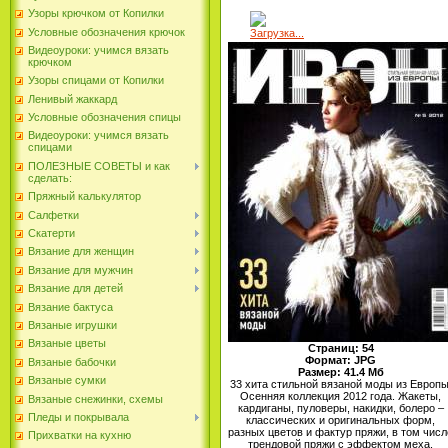
Узоры крючком от Копилки
Условные обозначения крючок
Загрузка...
Видеоуроки: учимся вязать
крючком
Узоры спицами от Копилки
Ленивый жаккард
Условные обозначения спицы
Видеоуроки: учимся вязать
спицами
ПОЛЕЗНЫЕ СОВЕТЫ и как
сделать:
Пряжный калькулятор
Салфетки
Скатерти
Вязание для женщин
Вязание для мужчин
Вязание для детей
Вязание бактуса
Вязаные игрушки
Вязаные цветы
Страниц: 54
Формат: JPG
Вязаные бабочки
Размер: 41.4 Мб
Вязаные сумки
33 хита стильной вязаной моды из Европы
Осенняя коллекция 2012 года. Жакеты,
Вязаные снежинки, схемы
кардиганы, пуловеры, накидки, болеро –
Пледы и покрывала
классических и оригинальных форм,
разных цветов и фактур пряжи, в том числ
Прихватки на кухню
трендовой пряжи с эффектом меха.