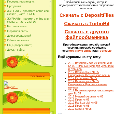
Перевод терминов с...
Великолепные модели, которые
подчеркивают элегантность и очарование
Праздники
женщины.
ЖУРНАЛЫ: просмотр online или
скачать, часть 1 (А-К)
Скачать с DepositFiles
ЖУРНАЛЫ: просмотр online или
скачать, часть 2 (Л-Я)
Скачать с TurboBit
Гостевая книга
Скачать с другого
Обратная связь
Доска объявлений
файлообменника
Обмен кнопками
При обнаружении неработающей
FAQ (вопрос/ответ)
ссылки, просьба сообщить
Друзья сайта
через
обратную связь
или
гостевую
!
Ещё журналы на эту тему:
2012 Вязаная мода из Финляндии
№ 05, Вязаные идеи для украшени
интерьера
2012 Вяжем сами № 05,
Спецвыпуск Хиты сезона осень
Рекламим
2012 Серпантин № 05
2012 Вяжем сами № 05,
Спецвыпуск Лучшие вязаные
Загрузка...
модели
2012 Вязаная одежда для солидны
дам № 05
2012 Модный журнал № 05
2012 Ирэн № 06
2012 Rankdarbiai № 05
2013 Ирэн № 05
2012 Sandra № 05