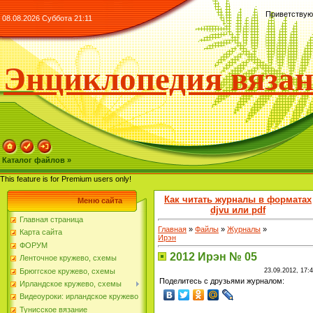
Приветствую
08.08.2026 Суббота 21:11
Энциклопедия вяза
Каталог файлов »
This feature is for Premium users only!
Как читать журналы в форматах
Меню сайта
djvu
или
pdf
Главная страница
Главная
»
Файлы
»
Журналы
»
Карта сайта
Ирэн
ФОРУМ
2012 Ирэн № 05
Ленточное кружево, схемы
Брюггское кружево, схемы
23.09.2012, 17:
Поделитесь с друзьями журналом:
Ирландское кружево, схемы
Видеоуроки: ирландское кружево
Тунисское вязание