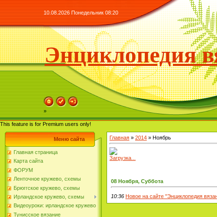
10.08.2026 Понедельник 08:20
Энциклопедия в
»
This feature is for Premium users only!
Главная
»
2014
»
Ноябрь
Меню сайта
Главная страница
Загрузка...
Карта сайта
ФОРУМ
Ленточное кружево, схемы
08 Ноября, Суббота
Брюггское кружево, схемы
10:36
Новое на сайте "Энциклопедия вяза
Ирландское кружево, схемы
Видеоуроки: ирландское кружево
Тунисское вязание