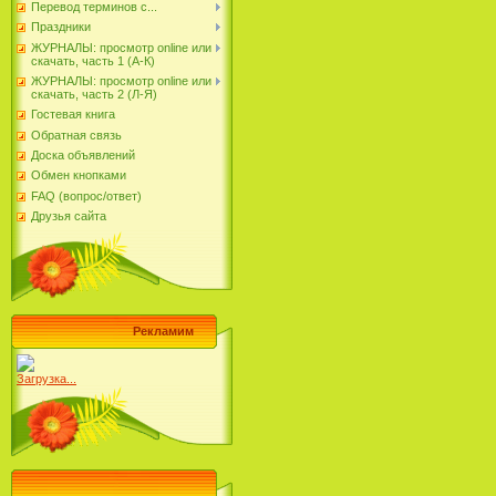
Перевод терминов с...
Праздники
ЖУРНАЛЫ: просмотр online или
скачать, часть 1 (А-К)
ЖУРНАЛЫ: просмотр online или
скачать, часть 2 (Л-Я)
Гостевая книга
Обратная связь
Доска объявлений
Обмен кнопками
FAQ (вопрос/ответ)
Друзья сайта
Рекламим
Загрузка...