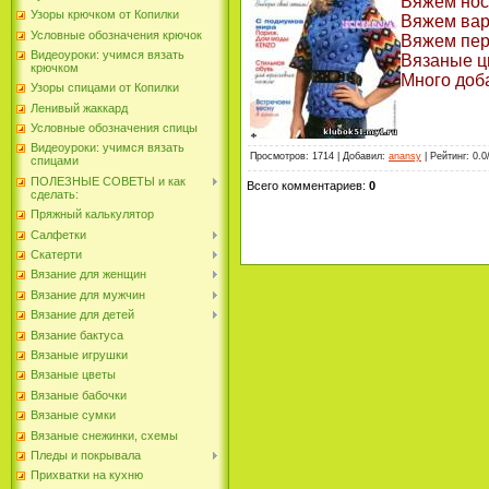
Вяжем нос
Узоры крючком от Копилки
Вяжем варе
Условные обозначения крючок
Вяжем перч
Видеоуроки: учимся вязать
Вязаные цве
крючком
Много доб
Узоры спицами от Копилки
Ленивый жаккард
Условные обозначения спицы
Видеоуроки: учимся вязать
Просмотров
: 1714 |
Добавил
:
anansy
|
Рейтинг
: 0.0
спицами
ПОЛЕЗНЫЕ СОВЕТЫ и как
Всего комментариев
:
0
сделать:
Пряжный калькулятор
Салфетки
Скатерти
Вязание для женщин
Вязание для мужчин
Вязание для детей
Вязание бактуса
Вязаные игрушки
Вязаные цветы
Вязаные бабочки
Вязаные сумки
Вязаные снежинки, схемы
Пледы и покрывала
Прихватки на кухню