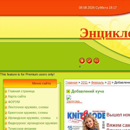
08.08.2026 Суббота 18:17
Энцикло
»
This feature is for Premium users only!
Главная
»
2011
»
Февраль
»
20
» Добавлени
Меню сайта
Добавлений куча
Главная страница
Карта сайта
Загрузка...
ФОРУМ
Ленточное кружево, схемы
Брюггское кружево, схемы
Вышел ном
Ирландское кружево, схемы
Видеоуроки: ирландское кружево
Вяжем сам
Тунисское вязание