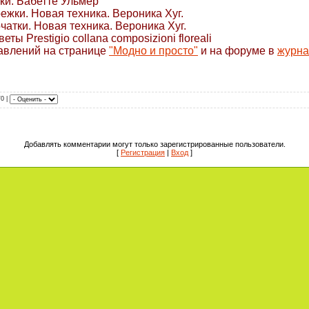
ки. Бабетте Ульмер
жки. Новая техника. Вероника Хуг.
атки. Новая техника. Вероника Хуг.
ты Prestigio collana composizioni floreali
авлений на странице
"Модно и просто"
и на форуме в
журна
/0 |
Добавлять комментарии могут только зарегистрированные пользователи.
[
Регистрация
|
Вход
]