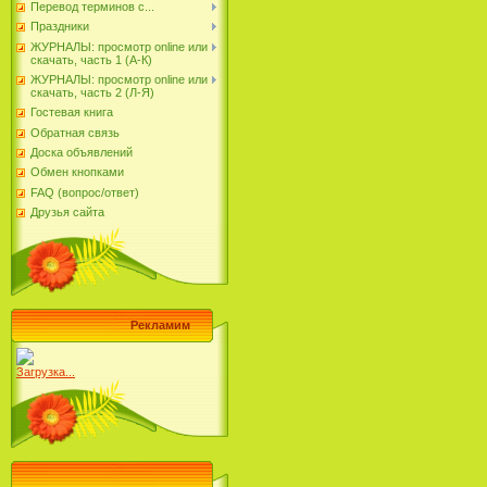
Перевод терминов с...
Праздники
ЖУРНАЛЫ: просмотр online или
скачать, часть 1 (А-К)
ЖУРНАЛЫ: просмотр online или
скачать, часть 2 (Л-Я)
Гостевая книга
Обратная связь
Доска объявлений
Обмен кнопками
FAQ (вопрос/ответ)
Друзья сайта
Рекламим
Загрузка...