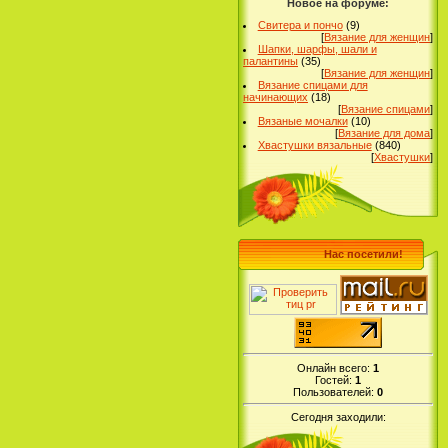
Новое на форуме:
Свитера и пончо
(9)
[
Вязание для женщин
]
Шапки, шарфы, шали и
палантины
(35)
[
Вязание для женщин
]
Вязание спицами для
начинающих
(18)
[
Вязание спицами
]
Вязаные мочалки
(10)
[
Вязание для дома
]
Хвастушки вязальные
(840)
[
Хвастушки
]
Нас посетили!
Онлайн всего:
1
Гостей:
1
Пользователей:
0
Сегодня заходили: