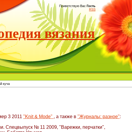
Приветствую Вас
Гость
RSS
педия вязания
й куча
ер 3 2011
"Knit & Mode"
, а также в
"Журналы: разное"
:
и. Спецвыпуск № 11 2009, "Варежки, перчатки",