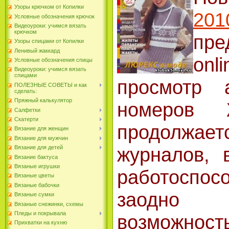
Узоры крючком от Копилки
2
Условные обозначения крючок
Видеоуроки: учимся вязать
крючком
пре
Узоры спицами от Копилки
Ленивый жаккард
onl
Условные обозначения спицы
Видеоуроки: учимся вязать
спицами
просмотр 
ПОЛЕЗНЫЕ СОВЕТЫ и как
сделать:
Пряжный калькулятор
номеров 
Салфетки
Скатерти
продолжае
Вязание для женщин
Вязание для мужчин
журналов, 
Вязание для детей
Вязание бактуса
Вязаные игрушки
работоспос
Вязаные цветы
Вязаные бабочки
заодно
Вязаные сумки
Вязаные снежинки, схемы
Пледы и покрывала
возможност
Прихватки на кухню