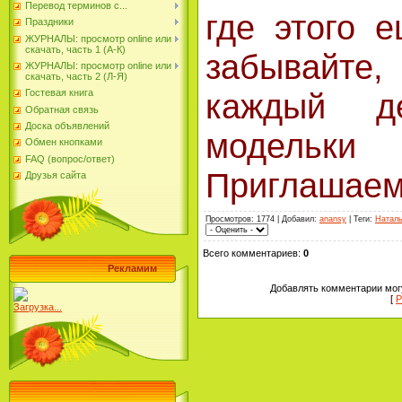
Перевод терминов с...
где этого 
Праздники
ЖУРНАЛЫ: просмотр online или
скачать, часть 1 (А-К)
забывайт
ЖУРНАЛЫ: просмотр online или
скачать, часть 2 (Л-Я)
каждый д
Гостевая книга
Обратная связь
Доска объявлений
модельк
Обмен кнопками
FAQ (вопрос/ответ)
Приглашаем
Друзья сайта
Просмотров
: 1774 |
Добавил
:
anansy
|
Теги
:
Наталь
Всего комментариев
:
0
Рекламим
Добавлять комментарии могу
[
Р
Загрузка...