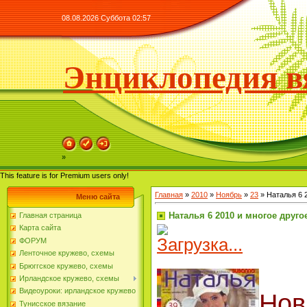
08.08.2026 Суббота 02:57
Энциклопедия в
»
This feature is for Premium users only!
Главная
»
2010
»
Ноябрь
»
23
» Наталья 6 
Меню сайта
Наталья 6 2010 и многое друго
Главная страница
Карта сайта
Загрузка...
ФОРУМ
Ленточное кружево, схемы
Брюггское кружево, схемы
Ирландское кружево, схемы
Видеоуроки: ирландское кружево
Но
Тунисское вязание