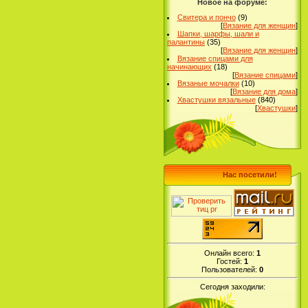
Новое на форуме:
Свитера и пончо
(9)
[
Вязание для женщин
]
Шапки, шарфы, шали и
палантины
(35)
[
Вязание для женщин
]
Вязание спицами для
начинающих
(18)
[
Вязание спицами
]
Вязаные мочалки
(10)
[
Вязание для дома
]
Хвастушки вязальные
(840)
[
Хвастушки
]
Нас посетили!
Онлайн всего:
1
Гостей:
1
Пользователей:
0
Сегодня заходили: