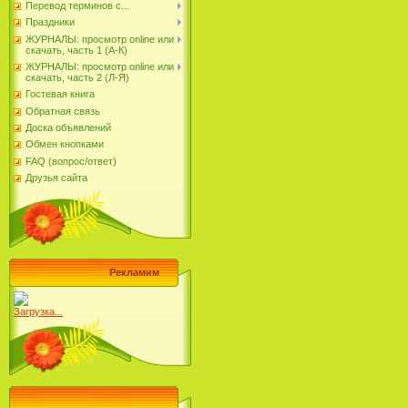
Перевод терминов с...
Праздники
ЖУРНАЛЫ: просмотр online или
скачать, часть 1 (А-К)
ЖУРНАЛЫ: просмотр online или
скачать, часть 2 (Л-Я)
Гостевая книга
Обратная связь
Доска объявлений
Обмен кнопками
FAQ (вопрос/ответ)
Друзья сайта
Рекламим
Загрузка...