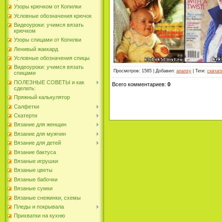
Узоры крючком от Копилки
Условные обозначения крючок
Видеоуроки: учимся вязать
крючком
Узоры спицами от Копилки
Ленивый жаккард
Условные обозначения спицы
Видеоуроки: учимся вязать
Просмотров
: 1585 |
Добавил
:
anansy
|
Теги
:
скачат
спицами
ПОЛЕЗНЫЕ СОВЕТЫ и как
Всего комментариев
:
0
сделать:
Пряжный калькулятор
Салфетки
Скатерти
Вязание для женщин
Вязание для мужчин
Вязание для детей
Вязание бактуса
Вязаные игрушки
Вязаные цветы
Вязаные бабочки
Вязаные сумки
Вязаные снежинки, схемы
Пледы и покрывала
Прихватки на кухню