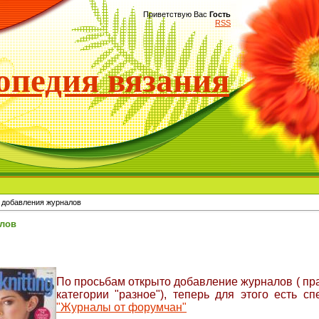
Приветствую Вас
Гость
RSS
педия вязания
 добавления журналов
алов
По просьбам открыто добавление журналов ( пра
категории "разное"), теперь для этого есть 
"Журналы от форумчан"