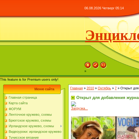
06.08.2026 Четверг 05:14
Энцикло
»
This feature is for Premium users only!
Главная
»
2010
»
Октябрь
»
7
» Открыт для
Меню сайта
Открыт для добавления журн
Главная страница
Карта сайта
Загрузка...
ФОРУМ
Ленточное кружево, схемы
Брюггское кружево, схемы
Ирландское кружево, схемы
Видеоуроки: ирландское кружево
Тунисское вязание