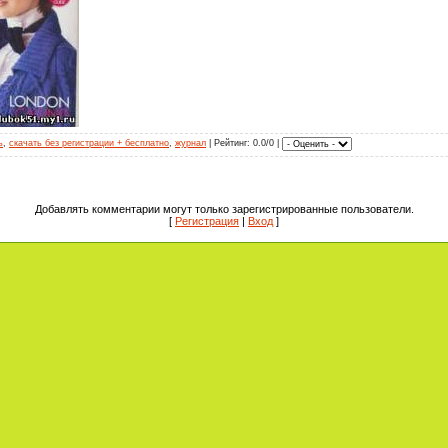
ь
,
скачать без регистрации + бесплатно
,
журнал
|
Рейтинг
: 0.0/0 |
Добавлять комментарии могут только зарегистрированные пользователи.
[
Регистрация
|
Вход
]