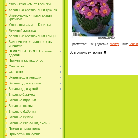
Узоры крючком от Копилки
Условные обозначения крючок
Видеоуроки: учимся вязать
крючком
Узоры спицами от Копилки
Ленивый жаккард
Условные обозначения спицы
Видеоуроки: учимся вязать
Просмотров
: 1888 |
Добавил
:
anansy
|
Теги
:
Валя-В
спицами
ПОЛЕЗНЫЕ СОВЕТЫ и как
Всего комментариев
:
0
сделать:
Пряжный калькулятор
Салфетки
Скатерти
Вязание для женщин
Вязание для мужчин
Вязание для детей
Вязание бактуса
Вязаные игрушки
Вязаные цветы
Вязаные бабочки
Вязаные сумки
Вязаные снежинки, схемы
Пледы и покрывала
Прихватки на кухню