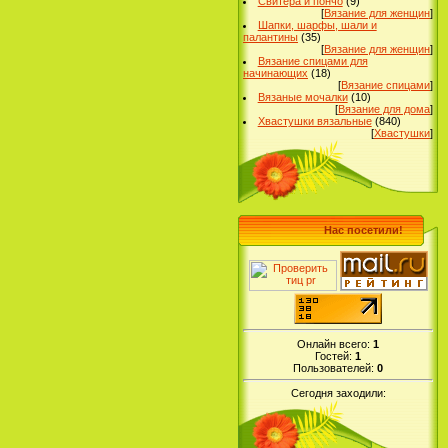
Свитера и пончо
(9)
[
Вязание для женщин
]
Шапки, шарфы, шали и
палантины
(35)
[
Вязание для женщин
]
Вязание спицами для
начинающих
(18)
[
Вязание спицами
]
Вязаные мочалки
(10)
[
Вязание для дома
]
Хвастушки вязальные
(840)
[
Хвастушки
]
Нас посетили!
Онлайн всего:
1
Гостей:
1
Пользователей:
0
Сегодня заходили: