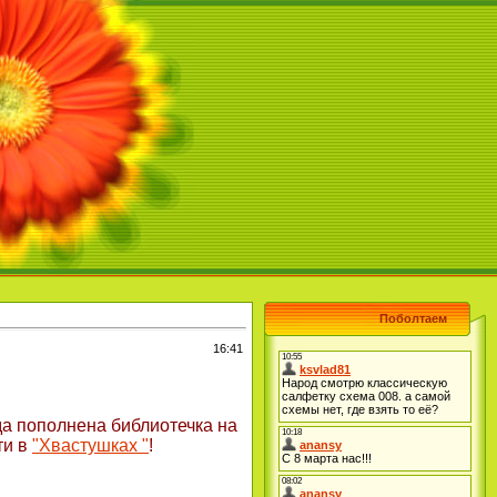
Поболтаем
16:41
гда пополнена библиотечка на
ти в
"Хвастушках "
!