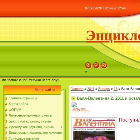
07.08.2026 Пятница 12:49
Энцикло
»
This feature is for Premium users only!
Главная
»
2011
»
Январь
»
18
» Валя-Валент
Меню сайта
Валя-Валентина 2, 2011 и оста
Главная страница
Карта сайта
Загрузка...
ФОРУМ
Ленточное кружево, схемы
Поступи
Брюггское кружево, схемы
Ирландское кружево, схемы
Видеоуроки: ирландское кружево
Тунисское вязание