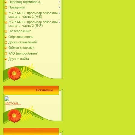
Перевод терминов с...
Праздники
ЖУРНАЛЫ: просмотр online или
скачать, часть 1 (А-К)
ЖУРНАЛЫ: просмотр online или
скачать, часть 2 (Л-Я)
Гостевая книга
Обратная связь
Доска объявлений
Обмен кнопками
FAQ (вопрос/ответ)
Друзья сайта
Рекламим
Загрузка...