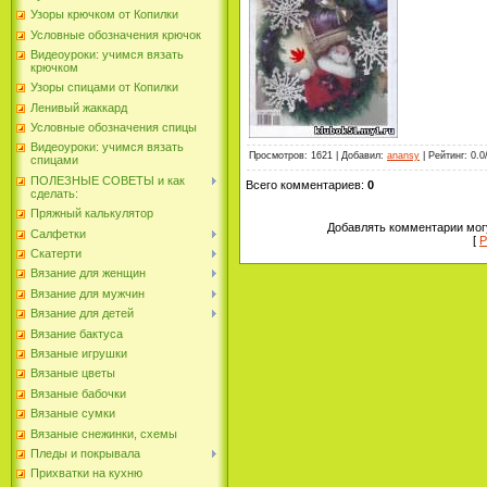
Узоры крючком от Копилки
Условные обозначения крючок
Видеоуроки: учимся вязать
крючком
Узоры спицами от Копилки
Ленивый жаккард
Условные обозначения спицы
Видеоуроки: учимся вязать
Просмотров
: 1621 |
Добавил
:
anansy
|
Рейтинг
: 0.0
спицами
ПОЛЕЗНЫЕ СОВЕТЫ и как
Всего комментариев
:
0
сделать:
Пряжный калькулятор
Добавлять комментарии могу
Салфетки
[
Р
Скатерти
Вязание для женщин
Вязание для мужчин
Вязание для детей
Вязание бактуса
Вязаные игрушки
Вязаные цветы
Вязаные бабочки
Вязаные сумки
Вязаные снежинки, схемы
Пледы и покрывала
Прихватки на кухню