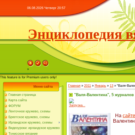
06.08.2026 Четверг 20:57
Энциклопедия в
»
This feature is for Premium users only!
Главная
»
2011
»
Январь
»
13
» "Валя-Вале
Меню сайта
"Валя-Валентина", 5 журналов
Главная страница
Карта сайта
Загрузка...
ФОРУМ
Ленточное кружево, схемы
На
сайт
Брюггское кружево, схемы
Валентин
Ирландское кружево, схемы
Видеоуроки: ирландское кружево
Тунисское вязание