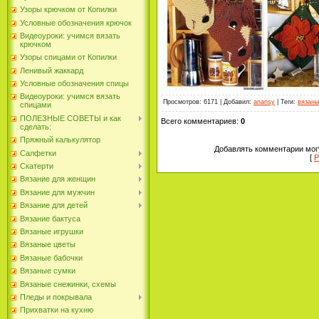
Узоры крючком от Копилки
Условные обозначения крючок
Видеоуроки: учимся вязать
крючком
Узоры спицами от Копилки
Ленивый жаккард
Условные обозначения спицы
Видеоуроки: учимся вязать
Просмотров
: 6171 |
Добавил
:
anansy
|
Теги
:
вязаны
спицами
ПОЛЕЗНЫЕ СОВЕТЫ и как
Всего комментариев
:
0
сделать:
Пряжный калькулятор
Добавлять комментарии могу
Салфетки
[
Р
Скатерти
Вязание для женщин
Вязание для мужчин
Вязание для детей
Вязание бактуса
Вязаные игрушки
Вязаные цветы
Вязаные бабочки
Вязаные сумки
Вязаные снежинки, схемы
Пледы и покрывала
Прихватки на кухню