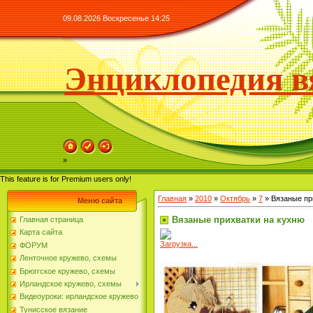
09.08.2026 Воскресенье 14:25
Энциклопедия в
»
This feature is for Premium users only!
Главная
»
2010
»
Октябрь
»
7
» Вязаные пр
Меню сайта
Вязаные прихватки на кухню
Главная страница
Карта сайта
Загрузка...
ФОРУМ
Ленточное кружево, схемы
Брюггское кружево, схемы
Ирландское кружево, схемы
Видеоуроки: ирландское кружево
Тунисское вязание