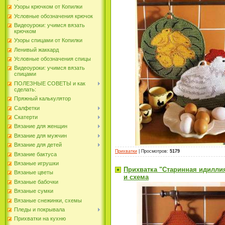
Узоры крючком от Копилки
Условные обозначения крючок
Видеоуроки: учимся вязать
крючком
Узоры спицами от Копилки
Ленивый жаккард
Условные обозначения спицы
Видеоуроки: учимся вязать
спицами
ПОЛЕЗНЫЕ СОВЕТЫ и как
сделать:
Пряжный калькулятор
Салфетки
Скатерти
Вязание для женщин
Вязание для мужчин
Вязание для детей
Прихватки
|
Просмотров
:
5179
Вязание бактуса
Вязаные игрушки
Прихватка "Старинная идиллия
Вязаные цветы
и схема
Вязаные бабочки
Вязаные сумки
Вязаные снежинки, схемы
Пледы и покрывала
Прихватки на кухню