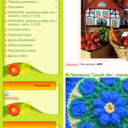
Перевод терминов с...
Праздники
ЖУРНАЛЫ: просмотр online или
скачать, часть 1 (А-К)
ЖУРНАЛЫ: просмотр online или
скачать, часть 2 (Л-Я)
Гостевая книга
Обратная связь
Доска объявлений
Обмен кнопками
FAQ (вопрос/ответ)
Друзья сайта
Прихватки
|
Просмотров
:
4438
Прихватка "Синий лён", описа
Рекламим
Загрузка...