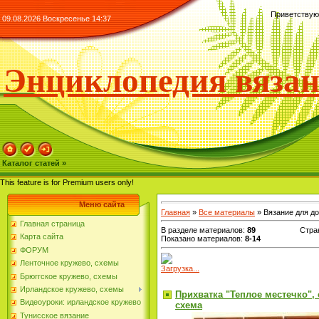
Приветствую
09.08.2026 Воскресенье 14:37
Энциклопедия вяза
Каталог статей »
This feature is for Premium users only!
Меню сайта
Главная
»
Все материалы
» Вязание для д
Главная страница
В разделе материалов
:
89
Стра
Карта сайта
Показано материалов
:
8-14
ФОРУМ
Ленточное кружево, схемы
Загрузка...
Брюггское кружево, схемы
Ирландское кружево, схемы
Прихватка "Теплое местечко",
Видеоуроки: ирландское кружево
схема
Тунисское вязание