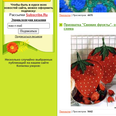
Чтобы быть в курсе всех
новостей сайта, можно оформить
подписку:
Рассылки
Subscribe.Ru
Прихватки
|
Просмотров
:
4470
Энциклопедия вязания
Прихватка "Свежие фрукты", о
схема
Подписаться письмом
Несколько случайно выбранных
публикаций на нашем сайте
Копилка узоров:
Прихватки
|
Просмотров
:
9442