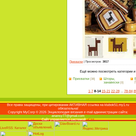
Прихватки
|
Просмотров
:
3817
Ещё можно посмотреть категории и
Прихватки
Шторы,
[38]
занавески
[
[0]
1-7
8-14
15-21
22-28
...
78-84
8
Все права защищены, при цитировании АКТИВНАЯ ссылка на klubok51.my1.ru
обязательна!
Copyright MyCorp © 2026 Энциклопедия вязания e-mail администрации сайта:
anansy77@gmail.com
Сайт управляется системой
uCoz