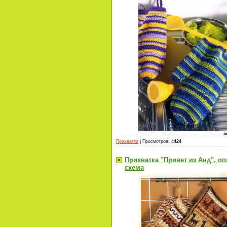
Прихватки
|
Просмотров
:
4424
Прихватка "Привет из Анд", оп
схема