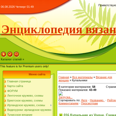
Приветствую
06.08.2026 Четверг 01:49
Энциклопедия вяза
Каталог статей »
This feature is for Premium users only!
Меню сайта
Главная
»
Все материалы
»
Вязание для
женщин
» Купальники
Главная страница
Карта сайта
В категории материалов
:
58
Страни
Показано материалов
:
43-49
ФОРУМ
Ленточное кружево, схемы
Загрузка...
Сортировать по
:
Дате
·
Названию
·
Рейти
Брюггское кружево, схемы
Комментариям
·
Просмотрам
Ирландское кружево, схемы
Видеоуроки: ирландское кружево
016 Купальник из Voque. Схем
Тунисское вязание