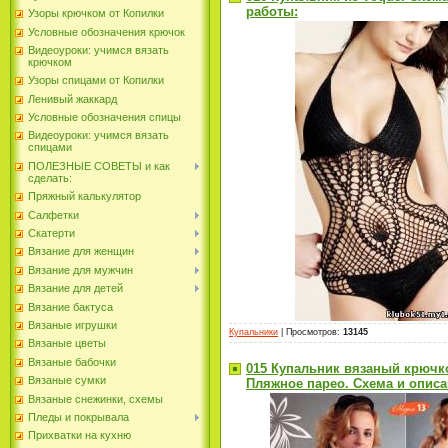
работы:
Узоры крючком от Копилки
Условные обозначения крючок
Видеоуроки: учимся вязать
крючком
Узоры спицами от Копилки
Ленивый жаккард
Условные обозначения спицы
Видеоуроки: учимся вязать
спицами
ПОЛЕЗНЫЕ СОВЕТЫ и как
сделать:
Пряжный калькулятор
Салфетки
Скатерти
Вязание для женщин
Вязание для мужчин
Вязание для детей
Вязание бактуса
Вязаные игрушки
Купальники
|
Просмотров
:
13145
Вязаные цветы
Вязаные бабочки
015 Купальник вязаный крючк
Вязаные сумки
Пляжное парео. Схема и описа
Вязаные снежинки, схемы
Пледы и покрывала
Прихватки на кухню