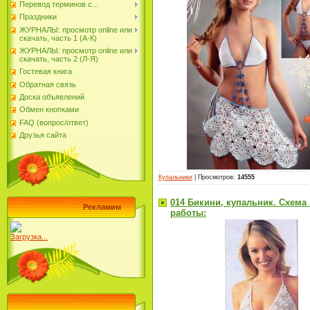
Перевод терминов с...
Праздники
ЖУРНАЛЫ: просмотр online или
скачать, часть 1 (А-К)
ЖУРНАЛЫ: просмотр online или
скачать, часть 2 (Л-Я)
Гостевая книга
Обратная связь
Доска объявлений
Обмен кнопками
FAQ (вопрос/ответ)
Друзья сайта
Купальники
|
Просмотров
:
14555
014 Бикини, купальник. Схема
Рекламим
работы:
Загрузка...