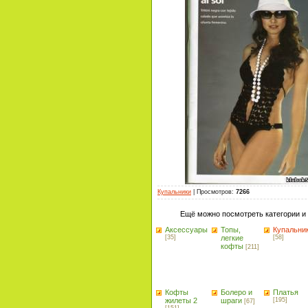
Купальники
|
Просмотров
:
7266
Ещё можно посмотреть категории и
Аксессуары
Топы,
Купальни
[35]
легкие
[58]
кофты
[211]
Кофты
Болеро и
Платья
жилеты 2
шраги
[195]
[67]