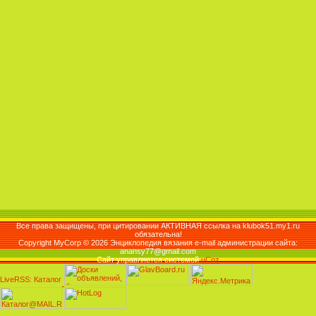
Все права защищены, при цитировании АКТИВНАЯ ссылка на klubok51.my1.ru
обязательна!
Copyright MyCorp © 2026 Энциклопедия вязания e-mail администрации сайта:
anansy77@gmail.com
Сайт управляется системой
uCoz