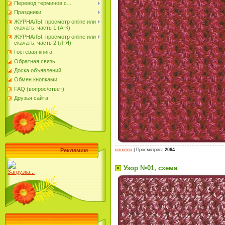
Перевод терминов с...
Праздники
ЖУРНАЛЫ: просмотр online или
скачать, часть 1 (А-К)
ЖУРНАЛЫ: просмотр online или
скачать, часть 2 (Л-Я)
Гостевая книга
Обратная связь
Доска объявлений
Обмен кнопками
FAQ (вопрос/ответ)
Друзья сайта
полотно
|
Просмотров
:
2064
Рекламим
Узор №01, схема
Загрузка...