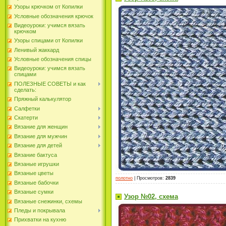
Узоры крючком от Копилки
Условные обозначения крючок
Видеоуроки: учимся вязать
крючком
Узоры спицами от Копилки
Ленивый жаккард
Условные обозначения спицы
Видеоуроки: учимся вязать
спицами
ПОЛЕЗНЫЕ СОВЕТЫ и как
сделать:
Пряжный калькулятор
Салфетки
Скатерти
Вязание для женщин
Вязание для мужчин
Вязание для детей
Вязание бактуса
Вязаные игрушки
Вязаные цветы
полотно
|
Просмотров
:
2839
Вязаные бабочки
Вязаные сумки
Узор №02, схема
Вязаные снежинки, схемы
Пледы и покрывала
Прихватки на кухню