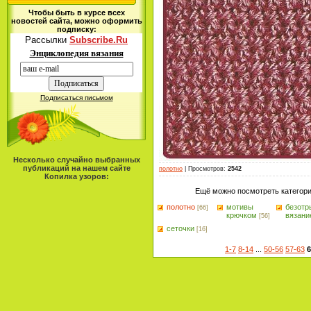
Чтобы быть в курсе всех
новостей сайта, можно оформить
подписку:
Рассылки
Subscribe.Ru
Энциклопедия вязания
Подписаться письмом
Несколько случайно выбранных
публикаций на нашем сайте
полотно
|
Просмотров
:
2542
Копилка узоров:
Ещё можно посмотреть категори
полотно
мотивы
безотр
[66]
крючком
вязани
[56]
сеточки
[16]
1-7
8-14
...
50-56
57-63
6