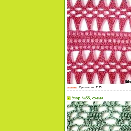
полотно
|
Просмотров
:
1125
Узор №55, схема