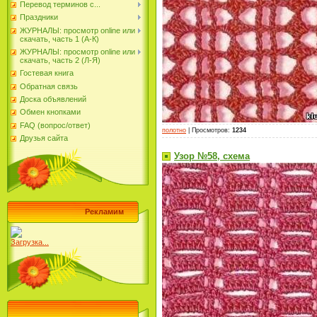
Перевод терминов с...
Праздники
ЖУРНАЛЫ: просмотр online или
скачать, часть 1 (А-К)
ЖУРНАЛЫ: просмотр online или
скачать, часть 2 (Л-Я)
Гостевая книга
Обратная связь
Доска объявлений
Обмен кнопками
FAQ (вопрос/ответ)
полотно
|
Просмотров
:
1234
Друзья сайта
Узор №58, схема
Рекламим
Загрузка...