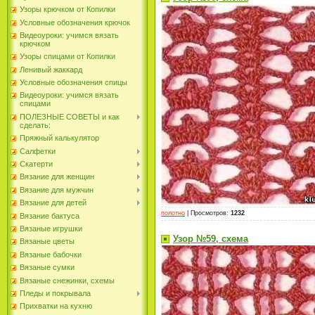
Узоры крючком от Копилки
Условные обозначения крючок
Видеоуроки: учимся вязать
крючком
Узоры спицами от Копилки
Ленивый жаккард
Условные обозначения спицы
Видеоуроки: учимся вязать
спицами
ПОЛЕЗНЫЕ СОВЕТЫ и как
сделать:
Пряжный калькулятор
Салфетки
Скатерти
Вязание для женщин
Вязание для мужчин
Вязание для детей
полотно
|
Просмотров
:
1232
Вязание бактуса
Вязаные игрушки
Узор №59, схема
Вязаные цветы
Вязаные бабочки
Вязаные сумки
Вязаные снежинки, схемы
Пледы и покрывала
Прихватки на кухню