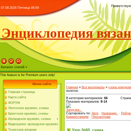
Приветствую
07.08.2026 Пятница 06:59
Энциклопедия вяза
Каталог статей »
This feature is for Premium users only!
Меню сайта
Главная
»
Все материалы
»
узоры крючком
полотно
Главная страница
Карта сайта
В категории материалов
:
66
Стран
Показано материалов
:
8-14
ФОРУМ
Ленточное кружево, схемы
Загрузка...
Сортировать по
:
Дате
·
Названию
·
Рейти
Брюггское кружево, схемы
Комментариям
·
Просмотрам
Ирландское кружево, схемы
Видеоуроки: ирландское кружево
Узор №60, схема
Тунисское вязание