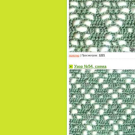
полотно
|
Просмотров
:
1221
Узор №54, схема