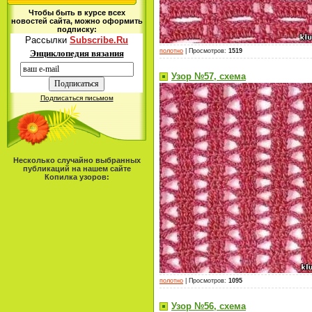
Чтобы быть в курсе всех
новостей сайта, можно оформить
подписку:
Рассылки
Subscribe.Ru
полотно
|
Просмотров
:
1519
Энциклопедия вязания
Узор №57, схема
Подписаться письмом
Несколько случайно выбранных
публикаций на нашем сайте
Копилка узоров:
полотно
|
Просмотров
:
1095
Узор №56, схема